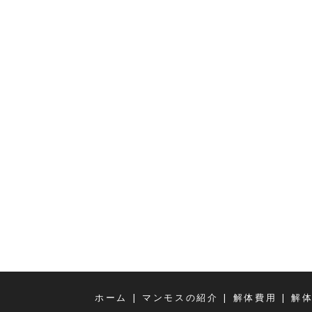
|
|
|
ホーム
マンモスの紹介
解体費用
解