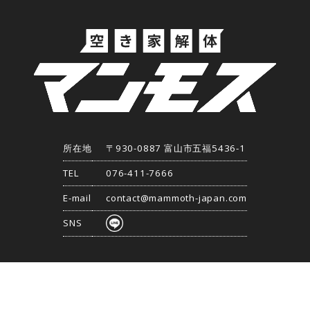
所在地
〒930-0887 富山市五福5436-1
TEL
076-411-7666
E-mail
contact@mammoth-japan.com
SNS