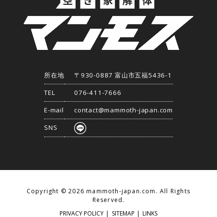
所在地
〒930-0887 富山市五福5436-1
TEL
076-411-7666
E-mail
contact@mammoth-japan.com
SNS
Copyright ©
2026 mammoth-japan.com. All Rights
Reserved.
PRIVACY POLICY
|
SITEMAP
|
LINKS